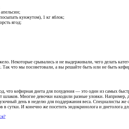
;
 апельсин;
посыпать кунжутом), 1 кг яблок;
орсть ягод;
жело. Некоторые срывались и не выдерживали, чего делать кате
рс. Так что мы посоветовали, а вы решайте быть или не быть ке
д, что кефирная диета для похудения — это один из самых быст
т шлаков. Многие девочки находили разные уловки. Например, д
узочный день в неделю для поддержания веса. Специалисты же со
ов в сутки. И конечно же посетить эндокринолога и диетолога д
ся?