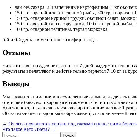
чай без сахара, 2-3 запеченные картофелины, 1 кг овощей
150 гр. вареной или запеченной рыбы, 300 гр. творога и 1
150 гр. отварной куриной грудки, овощной салат (можно 
150 гр. овсяной каша с фруктами, 100 гр. вареной рыбы, г
100 гр. отварной телятины, тертая морковка.
5-й и 6-й день – в меню только кефир и вода.
Отзывы
Читая отзывы похудевших, ясно что 7 дней выдержать очень тя
результаты впечатляют и действительно теряется 7-10 кг за ку
Выводы
Мы взяли во внимание многочисленные отзывы, и сделать выво
отвисшие бока, но и хорошая возможность очистить организм о
«диетопроходцы» после курса «кефиротерапии» делают 1 разгр
Обязательно вести здоровый образ жизни, спать не менее 8 час
Навигация
← От чего появляются синяки под глазами и как с ними бороть
Что такое Кето-Диета? →
по
Найти: