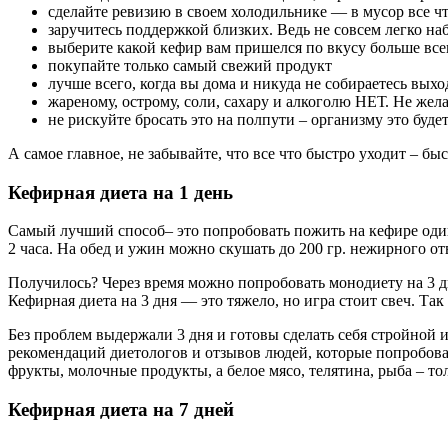
сделайте ревизию в своем холодильнике — в мусор все ч
заручитесь поддержкой близких. Ведь не совсем легко на
выберите какой кефир вам пришелся по вкусу больше всег
покупайте только самый свежий продукт
лучше всего, когда вы дома и никуда не собираетесь выхо
жареному, острому, соли, сахару и алкоголю НЕТ. Не жел
не рискуйте бросать это на полпути – организму это буде
А самое главное, не забывайте, что все что быстро уходит – б
Кефирная диета на 1 день
Самый лучший способ– это попробовать пожить на кефире один д
2 часа. На обед и ужин можно скушать до 200 гр. нежирного от
Получилось? Через время можно попробовать монодиету на 3 дн
Кефирная диета на 3 дня — это тяжело, но игра стоит свеч. Та
Без проблем выдержали 3 дня и готовы сделать себя стройной 
рекомендаций диетологов и отзывов людей, которые попробовал
фрукты, молочные продукты, а белое мясо, телятина, рыба – т
Кефирная диета на 7 дней