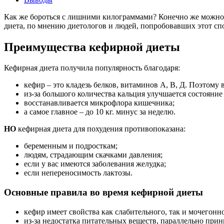
Как же бороться с лишними килограммами? Конечно же можно 
диета, по мнению диетологов и людей, попробовавших этот сп
Преимущества кефирной диеты
Кефирная диета получила популярность благодаря:
кефир – это кладезь белков, витаминов А, В, Д. Поэтому
из-за большого количества кальция улучшается состояние 
восстанавливается микрофлора кишечника;
а самое главное – до 10 кг. минус за неделю.
НО
кефирная диета для похудения противопоказана:
беременным и подросткам;
людям, страдающим скачками давления;
если у вас имеются заболевания желудка;
если непереносимость лактозы.
Основные правила во время кефирной диеты
кефир имеет свойства как слабительного, так и мочегон
из-за недостатка питательных веществ, параллельно при