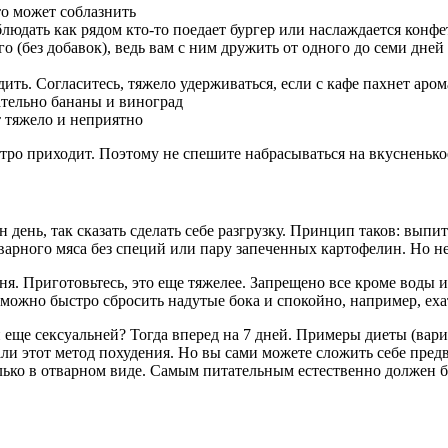
то может соблазнить
блюдать как рядом кто-то поедает бургер или наслаждается конф
о (без добавок), ведь вам с ним дружить от одного до семи дней
дить. Согласитесь, тяжело удерживаться, если с кафе пахнет аро
ательно бананы и виноград
т тяжело и неприятно
ыстро приходит. Поэтому не спешите набрасываться на вкусненьк
ень, так сказать сделать себе разгрузку. Принцип таков: выпит
варного мяса без специй или пару запеченных картофелин. Но не
я. Приготовьтесь, это еще тяжелее. Запрещено все кроме воды и
к можно быстро сбросить надутые бока и спокойно, например, еха
и еще сексуальней? Тогда вперед на 7 дней. Примеры диеты (вар
и этот метод похудения. Но вы сами можете сложить себе предв
олько в отварном виде. Самым питательным естественно должен б