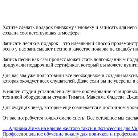
Хотите сделать подарок близкому человеку и записать для не
создана соответствующая атмосфера.
Записать песню в подарок – это идеальный способ продемонстр
всего у нас записывают песню в качестве подарка на свадьбу 
Запись песни как сам процесс может стать долгожданным подар
придумали подарочный сертификат, который вы можете купить 
Для вас мы уже подготовили все необходимое и создали максим
которая околдует всех слушателей. Даже если вы не уверены в
В нашей студии установлено лучшее оборудование от мировых л
техникой оборудованы студии Тимати, Максима Фадеева, Джас
Для будущих звезд, которые еще сомневается в достойном уро
От вас потребуется только смело спеть! Все остальное мы сдел
Навигация
← Адриана Лима на крыше желтого такси в фотосессии для Victo
Профессиональное обучение вокалу для новичков и професси
по