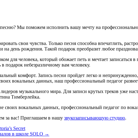
го песню? Мы поможем исполнить вашу мечту на профессионально
ировать свои чувства. Только песня способна впечатлить, растр
или на день рождения. Такой подарок преобразит любое празднов
ком для человека, который обожает петь и мечтает записаться в
в подарок небезразличному вам человеку.
альный комфорт. Запись песни пройдет легко и непринужденно, 
 своих вокальных данных, наш профессиональный педагог развее
идеров музыкального мира. Для записи крутых треков уже настро
тина Тимберлейка.
вне своих вокальных данных, профессиональный педагог по вока
аем за вас! Приглашаем в нашу
звукозаписывающую студию
.
ria’s Secret
оналов в школе SOLO →