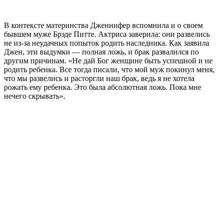
В контексте материнства Дженнифер вспомнила и о своем
бывшем муже Брэде Питте. Актриса заверила: они развелись
не из-за неудачных попыток родить наследника. Как заявила
Джен, эти выдумки — полная ложь, и брак развалился по
другим причинам. «Не дай Бог женщине быть успешной и не
родить ребенка. Все тогда писали, что мой муж покинул меня,
что мы развелись и расторгли наш брак, ведь я не хотела
рожать ему ребенка. Это была абсолютная ложь. Пока мне
нечего скрывать».